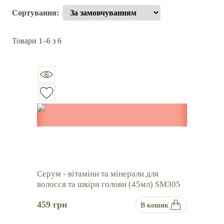
Sort products
Сортування
:
Товари
1–
6
з
6
Серум - вітаміни та мінерали для
волосся та шкіри голови (45мл) SM305
459
грн
В кошик