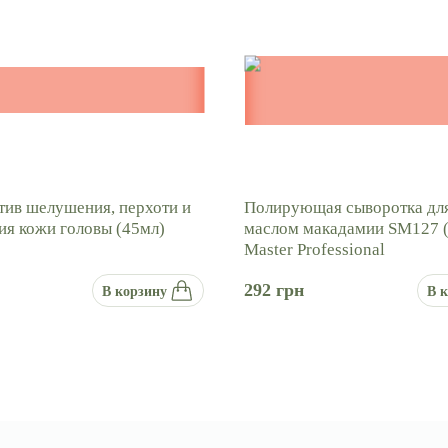
тив шелушения, перхоти и
Полирующая сыворотка для
ия кожи головы (45мл)
маслом макадамии SM127 (
Master Professional
292
грн
В корзину
В 