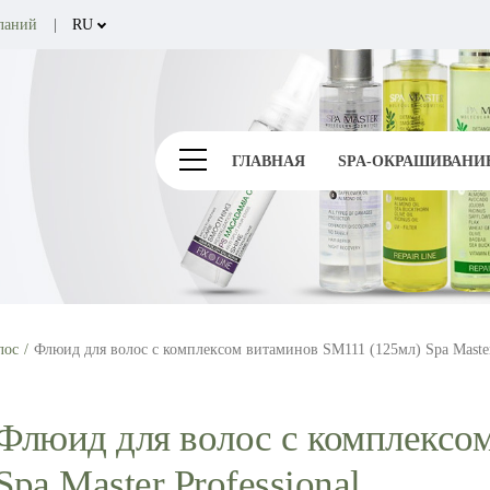
ланий
RU
UA
ГЛАВНАЯ
SPA-ОКРАШИВАНИ
лос
Флюид для волос с комплексом витаминов SM111 (125мл) Spa Master 
Флюид для волос с комплексо
Spa Master Professional