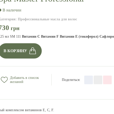
В наличии
Категория
:
Профессиональные масла для волос
730
грн
125 мл SM 111
Витамин С
Витамин F
Витамин Е (токоферол)
Сафлоро
В КОРЗИНУ
Добавить в список
Поделиться
:
желаний
ый комплексом витаминов E, C, F.