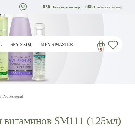
050
068
Показать номер
|
Показать номер
Е
SPA-УХОД
MEN'S MASTER
0
Professional
м витаминов SM111 (125мл)