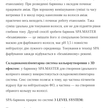
етаноламіну. При розведенні барвника з оксидом починає
працювати аміак. При хорошому вимішування суміші та часу
витримки її в мисці перед нанесенням на волосся аміак
практично весь виходить і починає роботу етаноламін. Така
суміш ідеальна для тонування волосся, але не для підняття рівня
глибини тону. Другий спосіб зробити барвник SPA MASTER
«безаміачним» — це змішати його зі спеціальною Інтенсивної
маскою для фарбованого волосся, має pH 3,5 і повністю
нейтралізує дію лужного середовища. Тонування в техніці SPA
фарбування завжди відбувається в «безаміачному» режимі.
Складнокомпліментарна система кольороутворення з 3D
ефектом:
у барвнику SPA MASTER для створення ідеального
колірного нюансу використовується складнокомпліментарна
система. Сенс системи полягає в тому, що частина пігментів
відразу йде на нейтралізацію ФО, а частина — на створення
обраного кольору на волоссі.
SPA-барвник працює по системі
3
L
EVEL
S
YSTEM: