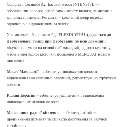
Complex і Ceramide A2, Базової маски INTENSIVE —
обволікаючи волосся, запобігаючи втрату вологи, вимивання
колірних пігментів. Результат – ідеальний колір волосся
одночасно з відновленням за якістю.
У комплекті з барвником йде
ELEXIR
VITAL (додається до
фарбувальної суміш при фарбуванні по всій довжині):
лікувальна суміш на основі олії макадамії, рідкого кератину,
масла виноградної кісточки, посиленого MERQUAT нового
покоління.
Масло Макадамії
– забезпечує зволоження волосся,
відновлення міжклітинної речовини, реконструкцію структури
волосся.
Рідкий Кератин
– забезпечує ущільнення і відновлення
пошкоджених ділянок волосся.
Масло виноградної кісточки
– забезпечує м’якість
проникнення пігменту та стійкість фарбування за рахунок
токоферолу.