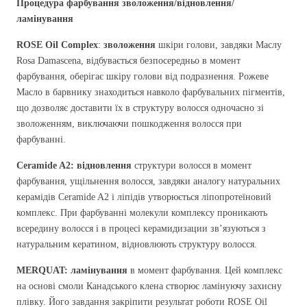
Процедура фарбування зволоження/відновлення/
ламінування
ROSE
Oil
Complex
:
зволоження
шкіри голови, завдяки Маслу
Rosa Damascena, відбувається безпосередньо в момент
фарбування, оберігає шкіру голови від подразнення. Рожеве
Масло в барвнику знаходиться навколо фарбувальних пігментів,
що дозволяє доставити їх в структуру волосся одночасно зі
зволоженням, виключаючи пошкодження волосся при
фарбуванні.
Ceramide
A2:
відновлення
структури волосся в момент
фарбування, ущільнення волосся, завдяки аналогу натуральних
керамідів Ceramide A2 і ліпідів утворюється ліпопротеїновий
комплекс. При фарбуванні молекули комплексу проникають
всередину волосся і в процесі керамидизации зв’язуються з
натуральним кератином, відновлюють структуру волосся.
MERQUAT: ламінування
в момент фарбування. Цей комплекс
на основі смоли Канадського клена створює ламінуючу захисну
плівку. Його завдання закріпити результат роботи ROSE Oil