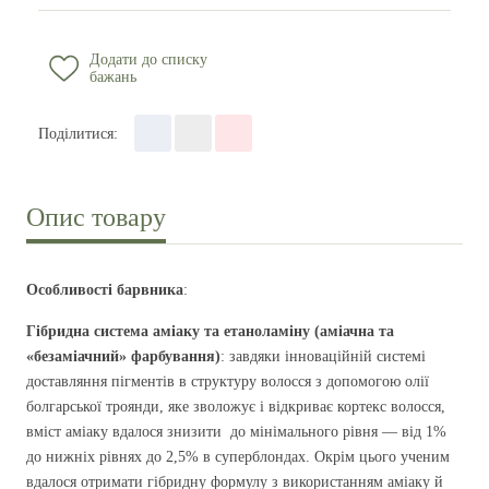
Додати до списку
бажань
Поділитися
:
Опис товару
Особливості барвника
:
Гібридна система аміаку та етаноламіну (аміачна та
«безаміачний» фарбування)
: завдяки інноваційній системі
доставляння пігментів в структуру волосся з допомогою олії
болгарської троянди, яке зволожує і відкриває кортекс волосся,
вміст аміаку вдалося знизити до мінімального рівня — від 1%
до нижніх рівнях до 2,5% в суперблондах. Окрім цього ученим
вдалося отримати гібридну формулу з використанням аміаку й