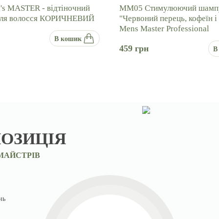
s MASTER - відтіночний
ММ05 Стимулюючий шамп
для волосся КОРИЧНЕВИЙ
"Червоний перець, кофеїн і
Mens Master Professional
В кошик
459
грн
В
ОЗИЦІЯ
 МАЙСТРІВ
нь