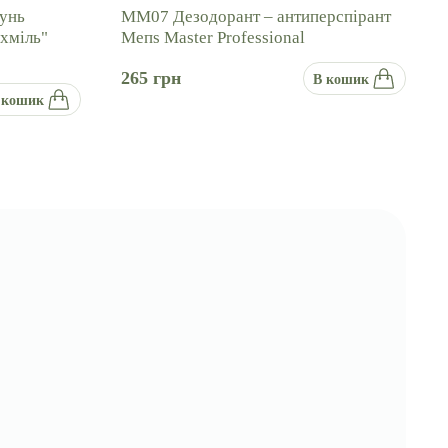
унь
ММ07 Дезодорант – антиперспірант
 хміль"
Мепѕ Master Professional
265
грн
В кошик
 кошик