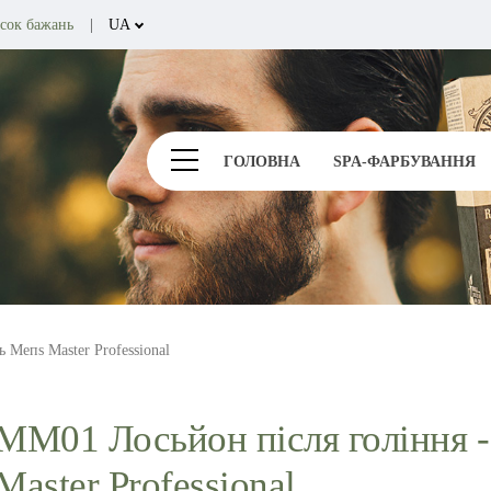
сок бажань
UA
RU
ГОЛОВНА
SPA-ФАРБУВАННЯ
Мепѕ Master Professional
ММ01 Лосьйон після гоління -
Master Professional