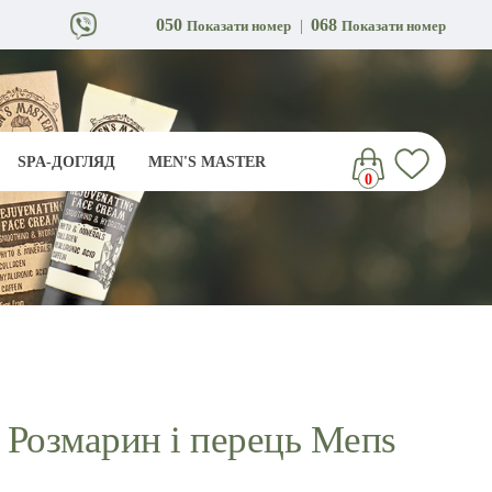
050
068
Показати номер
|
Показати номер
SPA-ДОГЛЯД
MEN'S MASTER
0
 Розмарин і перець Мепѕ