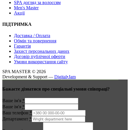
SPA догляд за волоссям
Men's Master
Акції
ПІДТРИМКА
Доставка / Оплата
Обмін та повернення
Гарантія
Захист персональних даних
Договір публічної оферти
Умови використання сайту
SPA MASTER ©
2026
Development & Support —
Digital•Jam
Бажаєте дізнатися про спеціальні умови співпраці?
Ваше ім'я
*
Ваше ім'я
*
Ваш телефон
*
Департамент
*