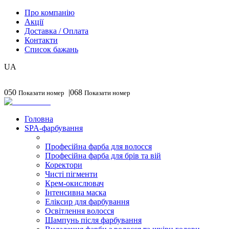
Про компанію
Акції
Доставка / Оплата
Контакти
Список бажань
UA
RU
050
|
068
Показати номер
Показати номер
Головна
SPA-фарбування
Професійна фарба для волосся
Професійна фарба для брів та вій
Коректори
Чисті пігменти
Крем-окислювач
Інтенсивна маска
Еліксир для фарбування
Освітлення волосся
Шампунь після фарбування