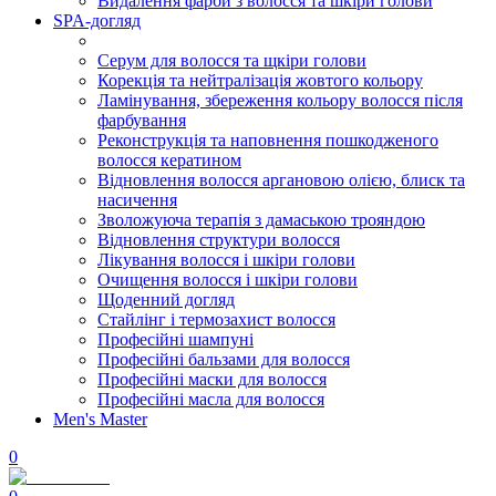
Видалення фарби з волосся та шкіри голови
SPA-догляд
Серум для волосся та щкіри голови
Корекція та нейтралізація жовтого кольору
Ламінування, збереження кольору волосся після
фарбування
Реконструкція та наповнення пошкодженого
волосся кератином
Відновлення волосся аргановою олією, блиск та
насичення
Зволожуюча терапія з дамаською трояндою
Відновлення структури волосся
Лікування волосся і шкіри голови
Очищення волосся і шкіри голови
Щоденний догляд
Стайлінг і термозахист волосся
Професійні шампуні
Професійні бальзами для волосся
Професійні маски для волосся
Професійні масла для волосся
Men's Master
0